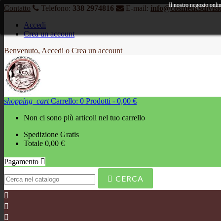
Il nostro negozio onlin
Contatto
Telefono:
338 2974816
E-mail:
info@cosmeticsdivis
Accedi
Crea un account
Benvenuto,
Accedi
o
Crea un account
shopping_cart
Carrello:
0
Prodotti - 0,00 €
Non ci sono più articoli nel tuo carrello
Spedizione
Gratis
Totale
0,00 €
Pagamento


CERCA


