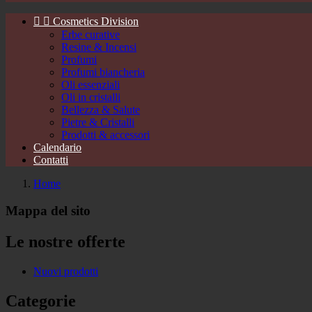


Cosmetics Division
Erbe curative
Resine & Incensi
Profumi
Profumi biancheria
Oli essenziali
Oli in cristalli
Bellezza & Salute
Pietre & Cristalli
Prodotti & accessori
Calendario
Contatti
Home
Mappa del sito
Le nostre offerte
Nuovi prodotti
Categorie