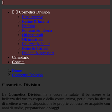



Cosmetics Division
Erbe curative
Resine & Incensi
Profumi
Profumi biancheria
Oli essenziali
Oli in cristalli
Bellezza & Salute
Pietre & Cristalli
Prodotti & accessori
Calendario
Contatti
Home
Cosmetics Division
Cosmetics Division
La
Cosmetics Division
ha a cuore la salute, il benessere e la
bellezza del vostro corpo e della vostra anima, per questo ha deciso
di mettere a vostra disposizione le proprie conoscenze acquisite con
anni di studio, preparazione e viaggi.