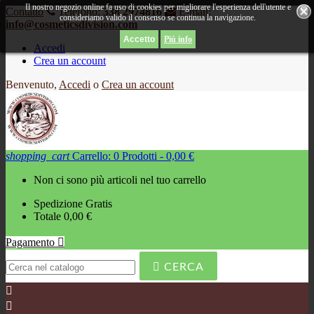
Il nostro negozio online fa uso di cookies per migliorare l'esperienza dell'utente e
Contatto
Telefono:
338 2974816
E-mail:
consideriamo valido il consenso se continua la navigazione.
info@cosmeticsdivision.com
Piú info
Accedi
Crea un account
Benvenuto,
Accedi
o
Crea un account
shopping_cart
Carrello:
0
Prodotti - 0,00 €
Non ci sono più articoli nel tuo carrello
Spedizione
Gratis
Totale
0,00 €
Pagamento


CERCA

