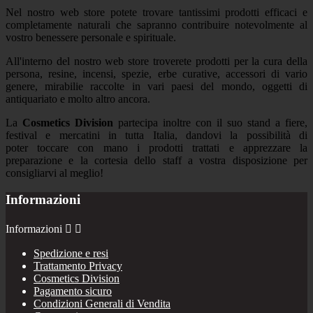
Nel nostro web store potete trovare tantissimi prodotti efficaci e
completamente naturali che sapranno contribuire notevolmente al
vostro benessere personale e spirituale.
All'interno del nostro web store troverete prodotti per la cura della
persona, resine, incensi, spezie, erbe curative, accessori di vario
genere, mirabilie raccolte in vari paesi del mondo, oggetti di
antiquariato e molto altro ancora.
La
Cosmetics Division
partecipa inoltre con il suo stand a fiere,
festival e mercatini in tutta Italia, dandovi la possibilità di
poter toccare con mano i prodotti trattati e apprezzare la
preparazione e la cortesia dello staff a vostra disposizione per
consigliarvi al meglio!
Informazioni
Informazioni


Spedizione e resi
Trattamento Privacy
Cosmetics Division
Pagamento sicuro
Condizioni Generali di Vendita