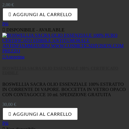
Prezzo
2,00 €

AGGIUNGI AL CARRELLO
Più

DISPONIBILE - AVAILABLE

Anteprima
BOSWELLIA SACRA OLIO ESSENZIALE 100% CERTIFICATO
EDIBILE
BOSWELLIA SACRA OLIO ESSENZIALE 100% ESTRATTO
IN CORRENTE DI VAPORE. BOCCETTA IN VETRO OPACO
CON CONTAGOCCE 10 ml. SPEDIZIONE GRATUITA
Prezzo
30,00 €

AGGIUNGI AL CARRELLO
Più