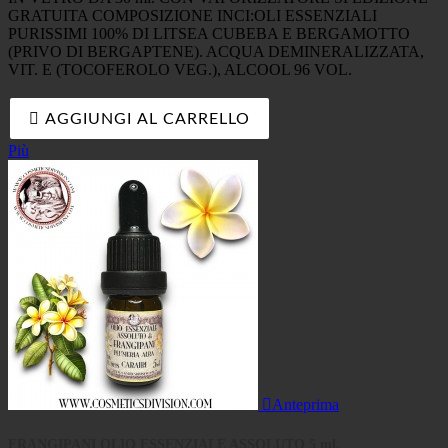
GRATUITA COMPOSIZIONE INCI:OLI ESSENZIALI
PURISSIMI 100% DI LITSEA CUBEBA E BERGAMOTTO
(PRIVO DI BERGAPTENE). ACQUA DEMINERALIZZATA,
VIT. E (TOCOFEROLO VEG.), ALCOOL 96 VOL.

AGGIUNGI AL CARRELLO
Più

Anteprima
FRANGIPANI OLIO ESSENZIALE ASSOLUTO 5 ml.