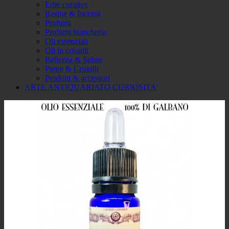
Erbe curative
Resine & Incensi
Profumi
Profumi biancheria
Oli essenziali
Oli in cristalli
Bellezza & Salute
Pietre & Cristalli
Prodotti & accessori
ARTE ANTIQUARIATO CURIOSITA'