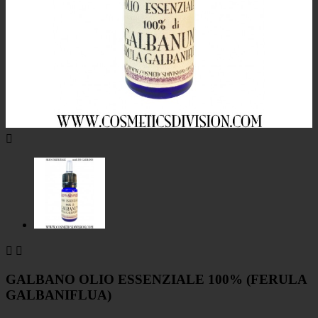



GALBANO OLIO ESSENZIALE 100% (FERULA
GALBANIFLUA)