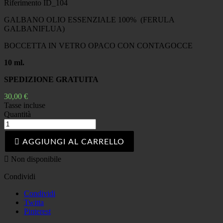
Riferimento
ID_104
GALBANO OLIO ESSENZIALE 100% (FERULA
GALBANIFLUA)
BOCCETTA IN VETRO OPACO CON CONTAGOCCE
10 ml.
SPEDIZIONE GRATUITA
30,00 €
Tasse incluse
Quantità

AGGIUNGI AL CARRELLO

Non disponibile
Condividi
Condividi
Twitta
Pinterest