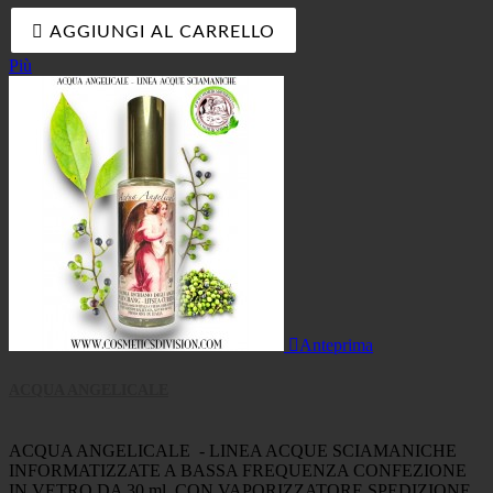

AGGIUNGI AL CARRELLO
Più

Anteprima
ACQUA ANGELICALE
ACQUA ANGELICALE - LINEA ACQUE SCIAMANICHE
INFORMATIZZATE A BASSA FREQUENZA CONFEZIONE
IN VETRO DA 30 ml. CON VAPORIZZATORE SPEDIZIONE