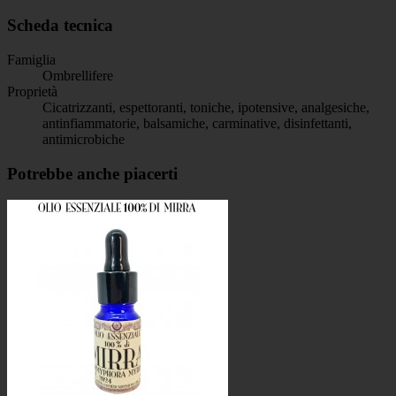
Scheda tecnica
Famiglia
Ombrellifere
Proprietà
Cicatrizzanti, espettoranti, toniche, ipotensive, analgesiche,
antinfiammatorie, balsamiche, carminative, disinfettanti,
antimicrobiche
Potrebbe anche piacerti