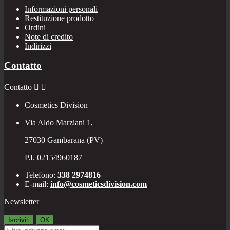
Informazioni personali
Restituzione prodotto
Ordini
Note di credito
Indirizzi
Contatto
Contatto


Cosmetics Division
Via Aldo Marziani 1,
27030 Gambarana (PV)
P.I. 02154960187
Telefono:
338 2974816
E-mail:
info@cosmeticsdivision.com
Newsletter