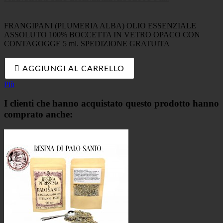
FRANGIPANI (PLUMERIA ALBA) OLIO ESSENZIALE
ASSOLUTO 100% BOCCETTA IN VETRO OPACO CON
CONTAGOGGE 5 ml. SPEDIZIONE GRATUITA

AGGIUNGI AL CARRELLO
Più
I clienti che hanno acquistato questo prodotto hanno
comprato anche: