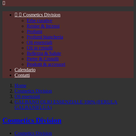



Cosmetics Division
Erbe curative
Resine & Incensi
Profumi
Profumi biancheria
Oli essenziali
Oli in cristalli
Bellezza & Salute
Pietre & Cristalli
Prodotti & accessori
Calendario
Contatti
Home
Cosmetics Division
Oli essenziali
GALBANO OLIO ESSENZIALE 100% (FERULA
GALBANIFLUA)
Cosmetics Division
Cosmetics Division