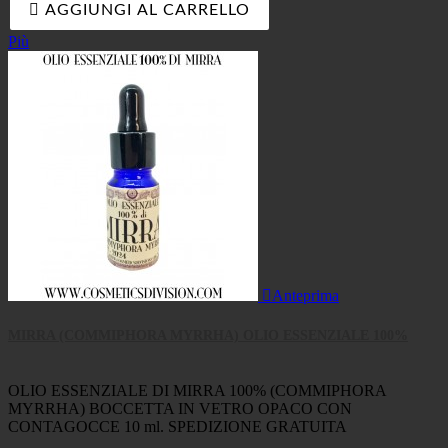

AGGIUNGI AL CARRELLO
Più

Anteprima
MIRRA (COMMIPHORA MYRRHA) OLIO ESSENZIALE 100%
OLIO ESSENZIALE DI MIRRA 100% (COMMIPHORA
MYRRHA) BOCCETTA IN VETRO OPACO CON
CONTAGOCCE 10 ml. SPEDIZIONE GRATUITA