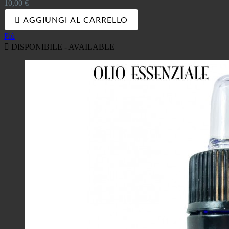
Prezzo
10,00 €

AGGIUNGI AL CARRELLO
Più

DISPONIBILE - AVAILABLE