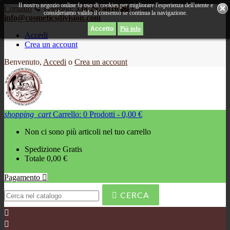
Il nostro negozio online fa uso di cookies per migliorare l'esperienza dell'utente e
Contatto
Telefono:
338 2974816
E-mail:
consideriamo valido il consenso se continua la navigazione.
info@cosmeticsdivision.com
Piú info
Accedi
Crea un account
Benvenuto,
Accedi
o
Crea un account
shopping_cart
Carrello:
0
Prodotti - 0,00 €
Non ci sono più articoli nel tuo carrello
Spedizione
Gratis
Totale
0,00 €
Pagamento


CERCA

