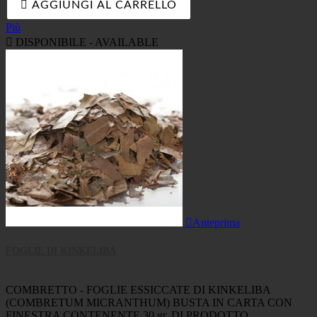

AGGIUNGI AL CARRELLO
Più

DISPONIBILE - AVAILABLE

Anteprima
FOGLIE DI KINKELIBA
COMBRETTO - FOGLIE ESSICCATE DI KINKELIBA
(COMBRETUM MICRANTHUM) BUSTA IN CARTA CON
FINESTRA CONTENENTE 30 gr. DI PRODOTTO.