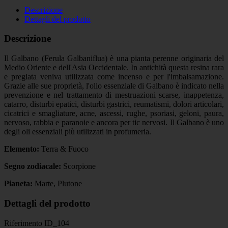
Descrizione
Dettagli del prodotto
Descrizione
Il Galbano (Ferula Galbaniflua) è una pianta perenne originaria del
Medio Oriente e dell'Asia Occidentale. In antichità questa resina rara
e pregiata veniva utilizzata come incenso e per l'imbalsamazione.
Grazie alle sue proprietà, l'olio essenziale di Galbano è indicato nella
prevenzione e nel trattamento di mestruazioni scarse, inappetenza,
catarro, disturbi epatici, disturbi gastrici, reumatismi, dolori articolari,
cicatrici e smagliature, acne, ascessi, rughe, psoriasi, geloni, paura,
nervoso, rabbia e paranoie e ancora per tic nervosi. Il Galbano è uno
degli oli essenziali più utilizzati in profumeria.
Elemento:
Terra & Fuoco
Segno zodiacale:
Scorpione
Pianeta:
Marte, Plutone
Dettagli del prodotto
Riferimento
ID_104