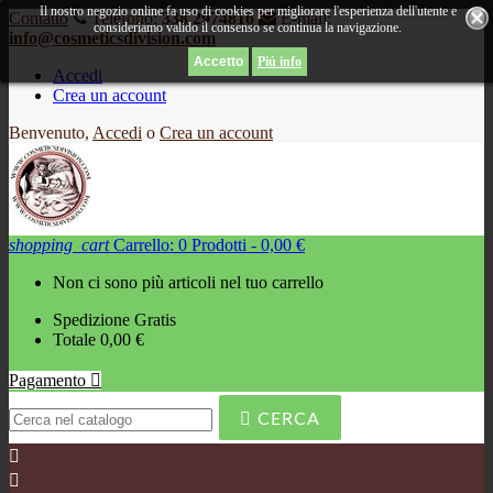
Il nostro negozio online fa uso di cookies per migliorare l'esperienza dell'utente e
Contatto
Telefono:
338 2974816
E-mail:
consideriamo valido il consenso se continua la navigazione.
info@cosmeticsdivision.com
Piú info
Accedi
Crea un account
Benvenuto,
Accedi
o
Crea un account
shopping_cart
Carrello:
0
Prodotti - 0,00 €
Non ci sono più articoli nel tuo carrello
Spedizione
Gratis
Totale
0,00 €
Pagamento


CERCA

