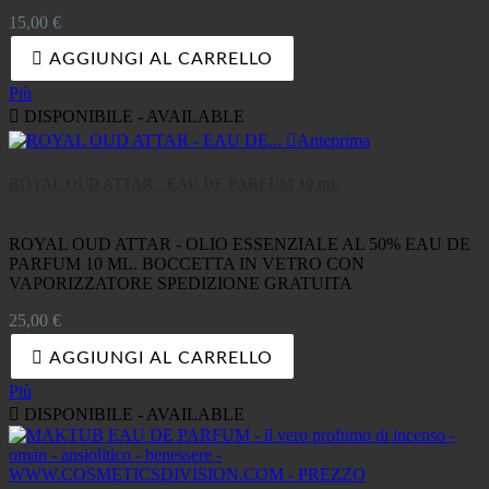
Prezzo
15,00 €

AGGIUNGI AL CARRELLO
Più

DISPONIBILE - AVAILABLE

Anteprima
ROYAL OUD ATTAR - EAU DE PARFUM 10 ml.
ROYAL OUD ATTAR - OLIO ESSENZIALE AL 50% EAU DE
PARFUM 10 ML. BOCCETTA IN VETRO CON
VAPORIZZATORE SPEDIZIONE GRATUITA
Prezzo
25,00 €

AGGIUNGI AL CARRELLO
Più

DISPONIBILE - AVAILABLE