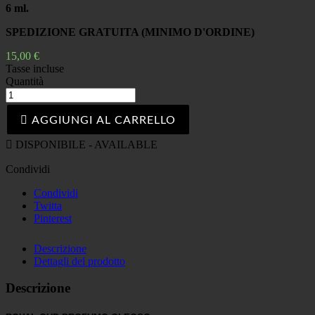
6 ml.
SPEDIZIONE GRATUITA (MINIMO D'ORDINE)
15,00 €
Tasse incluse
Quantità

AGGIUNGI AL CARRELLO

DISPONIBILE - AVAILABLE
Condividi
Condividi
Twitta
Pinterest
Descrizione
Dettagli del prodotto
Descrizione