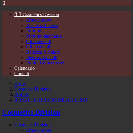



Cosmetics Division
Erbe curative
Resine & Incensi
Profumi
Profumi biancheria
Oli essenziali
Oli in cristalli
Bellezza & Salute
Pietre & Cristalli
Prodotti & accessori
Calendario
Contatti
Home
Cosmetics Division
Profumi
ROYAL OUD PROFUMO OLEOSO
Cosmetics Division
Cosmetics Division
Erbe curative