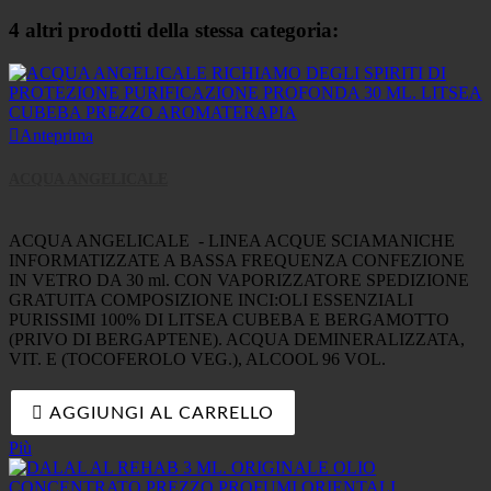
4 altri prodotti della stessa categoria:

Anteprima
ACQUA ANGELICALE
ACQUA ANGELICALE - LINEA ACQUE SCIAMANICHE
INFORMATIZZATE A BASSA FREQUENZA CONFEZIONE
IN VETRO DA 30 ml. CON VAPORIZZATORE SPEDIZIONE
GRATUITA COMPOSIZIONE INCI:OLI ESSENZIALI
PURISSIMI 100% DI LITSEA CUBEBA E BERGAMOTTO
(PRIVO DI BERGAPTENE). ACQUA DEMINERALIZZATA,
VIT. E (TOCOFEROLO VEG.), ALCOOL 96 VOL.

AGGIUNGI AL CARRELLO
Più