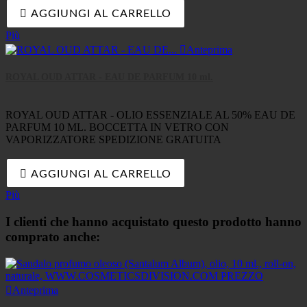

AGGIUNGI AL CARRELLO
Più

Anteprima
ROYAL OUD ATTAR - EAU DE PARFUM 10 ml.
ROYAL OUD ATTAR - OLIO ESSENZIALE AL 50% EAU DE
PARFUM 10 ML. BOCCETTA IN VETRO CON
VAPORIZZATORE SPEDIZIONE GRATUITA

AGGIUNGI AL CARRELLO
Più
I clienti che hanno acquistato questo prodotto hanno
comprato anche:

Anteprima