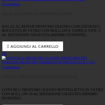

Anteprima
DALAL AL-REHAB 3 ml. PROFUMO OLEOSO
DALAL AL REHAB PROFUMO OLEOSO CONCENTRATO.
BOCCETTA IN VETRO CON ROLL-ON E TAPPO A VITE. 3
ml. SPEDIZIONE GRATUITA (MINIMO D'ORDINE)

AGGIUNGI AL CARRELLO
Più

Anteprima
LOTO BLU PROFUMO OLEOSO ROLL ON 10 ml.
LOTO BLU PROFUMO OLEOSO BOTTIGLIETTA IN VETRO
CON ROLL-ON 10 ml. SPEDIZIONE GRATUITA (MINIMO
D'ORDINE)