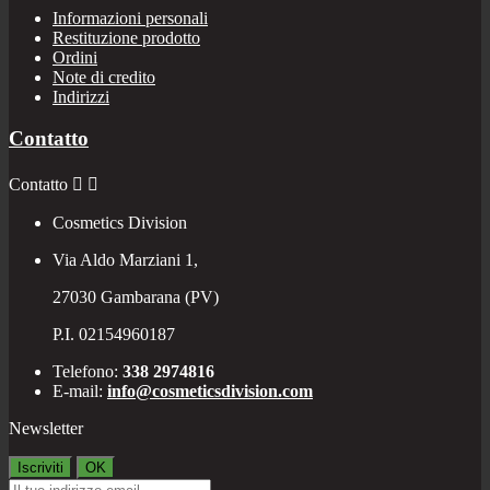
Informazioni personali
Restituzione prodotto
Ordini
Note di credito
Indirizzi
Contatto
Contatto


Cosmetics Division
Via Aldo Marziani 1,
27030 Gambarana (PV)
P.I. 02154960187
Telefono:
338 2974816
E-mail:
info@cosmeticsdivision.com
Newsletter