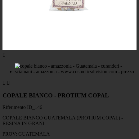



COPALE BIANCO - PROTIUM COPAL
Riferimento
ID_146
COPALE BIANCO GUATEMALA (PROTIUM COPAL) -
RESINA IN GRANI
PROV: GUATEMALA