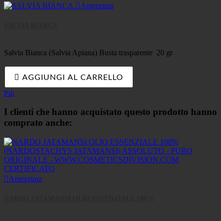

Anteprima
SALVIA BIANCA
Salvia Bianca (Salvia Apiana) Busta trasparente 20 gr

AGGIUNGI AL CARRELLO
Più
I clienti che hanno acquistato questo prodotto hanno
comprato anche:

Anteprima
NARDO JATAMANSI OLIO ESSENZIALE 100%