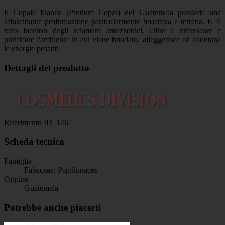
Il Copale bianco (Protium Copal) del Guatemala possiede una
affascinante profumazione particolarmente boschiva e terrena. E' il
vero incenso degli sciamani amazzonici. Oltre a rinfrescare e
purificare l'ambiente in cui viene bruciato, alleggerisce ed allontana
le energie pesanti.
Dettagli del prodotto
Riferimento
ID_146
Scheda tecnica
Famiglia
Fabaceae, Papillonacee
Origine
Guatemala
Potrebbe anche piacerti