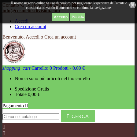
Il nostro negozio online fa uso di cookies per migliorare l'esperienza dell'utente e
Contatto
Telefono:
338 2974816
E-mail:
consideriamo valido il consenso se continua la navigazione.
info@cosmeticsdivision.com
Piú info
Accedi
Crea un account
Benvenuto,
Accedi
o
Crea un account
shopping_cart
Carrello:
0
Prodotti - 0,00 €
Non ci sono più articoli nel tuo carrello
Spedizione
Gratis
Totale
0,00 €
Pagamento


CERCA

