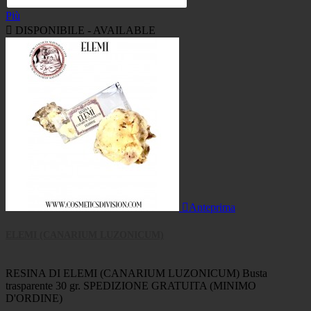
Più

DISPONIBILE - AVAILABLE

Anteprima
ELEMI (CANARIUM LUZONICUM)
RESINA DI ELEMI (CANARIUM LUZONICUM) Busta
trasparente 30 gr. SPEDIZIONE GRATUITA (MINIMO
D'ORDINE)