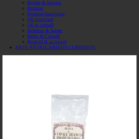
Resine & Incensi
Profumi
Profumi biancheria
Oli essenziali
Oli in cristalli
Bellezza & Salute
Pietre & Cristalli
Prodotti & accessori
ARTE ANTIQUARIATO CURIOSITA'