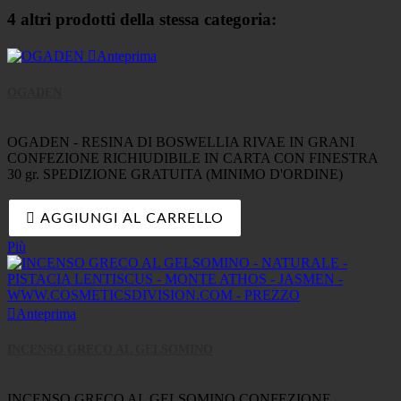
4 altri prodotti della stessa categoria:

Anteprima
OGADEN
OGADEN - RESINA DI BOSWELLIA RIVAE IN GRANI
CONFEZIONE RICHIUDIBILE IN CARTA CON FINESTRA
30 gr. SPEDIZIONE GRATUITA (MINIMO D'ORDINE)

AGGIUNGI AL CARRELLO
Più

Anteprima
INCENSO GRECO AL GELSOMINO
INCENSO GRECO AL GELSOMINO CONFEZIONE