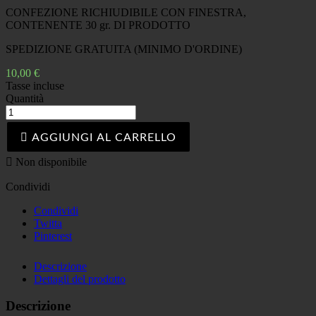
CONFEZIONE RICHIUDIBILE CON FINESTRA,
CONTENENTE 30 gr. DI PRODOTTO
SPEDIZIONE GRATUITA (MINIMO D'ORDINE)
10,00 €
Tasse incluse
Quantità

AGGIUNGI AL CARRELLO

Non disponibile
Condividi
Condividi
Twitta
Pinterest
Descrizione
Dettagli del prodotto
Descrizione