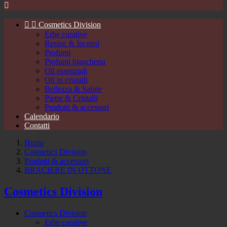



Cosmetics Division
Erbe curative
Resine & Incensi
Profumi
Profumi biancheria
Oli essenziali
Oli in cristalli
Bellezza & Salute
Pietre & Cristalli
Prodotti & accessori
Calendario
Contatti
Home
Cosmetics Division
Prodotti & accessori
BRACIERE IN OTTONE
Cosmetics Division
Cosmetics Division
Erbe curative