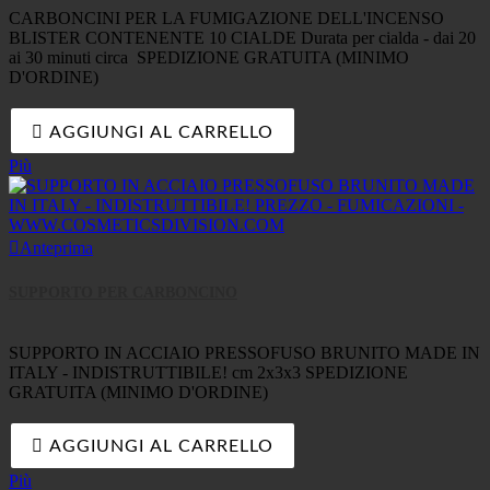
CARBONCINI PER LA FUMIGAZIONE DELL'INCENSO
BLISTER CONTENENTE 10 CIALDE Durata per cialda - dai 20
ai 30 minuti circa SPEDIZIONE GRATUITA (MINIMO
D'ORDINE)

AGGIUNGI AL CARRELLO
Più

Anteprima
SUPPORTO PER CARBONCINO
SUPPORTO IN ACCIAIO PRESSOFUSO BRUNITO MADE IN
ITALY - INDISTRUTTIBILE! cm 2x3x3 SPEDIZIONE
GRATUITA (MINIMO D'ORDINE)

AGGIUNGI AL CARRELLO
Più