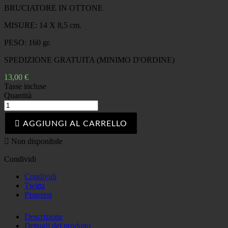
BRUCIATORE IN OTTONE
MISURE: 14 X 8,5 cm.
PESO: 160 gr.
SPEDIZIONE GRATUITA (MINIMO D'ORDINE)
13,00 €
Tasse incluse
Quantità

AGGIUNGI AL CARRELLO

Non disponibile
Condividi
Condividi
Twitta
Pinterest
Descrizione
Dettagli del prodotto