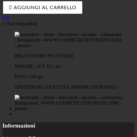

AGGIUNGI AL CARRELLO
Più

Non disponibile
BRUCIATORE IN OTTONE
MISURE: 14 X 8,5 cm.
PESO: 160 gr.
SPEDIZIONE GRATUITA (MINIMO D'ORDINE)
Informazioni