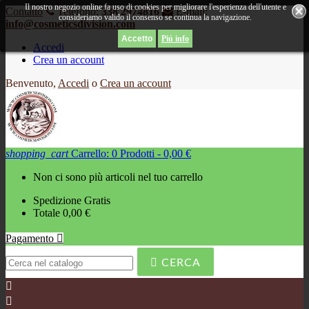
Il nostro negozio online fa uso di cookies per migliorare l'esperienza dell'utente e
Contatto
Telefono:
338 2974816
E-mail:
consideriamo valido il consenso se continua la navigazione.
info@cosmeticsdivision.com
Piú info
Accedi
Crea un account
Benvenuto,
Accedi
o
Crea un account
shopping_cart
Carrello:
0
Prodotti - 0,00 €
Non ci sono più articoli nel tuo carrello
Spedizione
Gratis
Totale
0,00 €
Pagamento


CERCA

