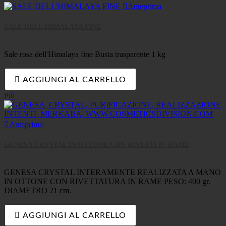

Anteprima
SALE DELL'HIMALAYA FINE
Sale rosa dell'Himalaya fine Busta trasparente 1 kg

AGGIUNGI AL CARRELLO
Più

Anteprima
GENESA CRYSTAL IN OTTONE CON RIVETTI IN RAME
GENESA CRYSTAL INTERAMENTE REALIZZATA A MANO
IN OTTONE CON RIVETTATURA IN RAME PESO: 400 gr.
DIAMETRO 21 cm.

AGGIUNGI AL CARRELLO