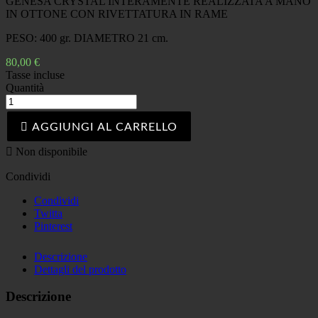
GENESA CRYSTAL INTERAMENTE REALIZZATA A MANO
IN OTTONE CON RIVETTATURA IN RAME
PESO: 400 gr. DIAMETRO 21 cm.
80,00 €
Tasse incluse
Quantità

AGGIUNGI AL CARRELLO

Non disponibile
Condividi
Condividi
Twitta
Pinterest
Descrizione
Dettagli del prodotto
Descrizione