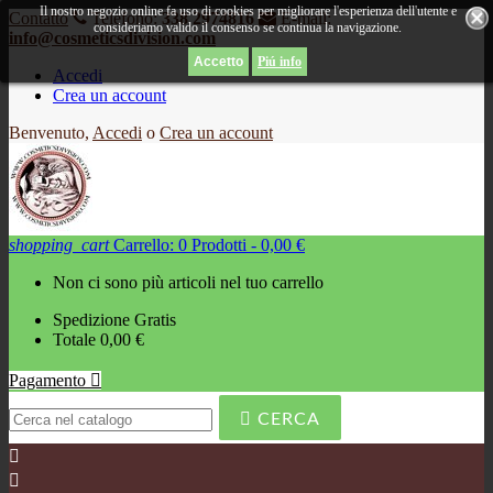
Il nostro negozio online fa uso di cookies per migliorare l'esperienza dell'utente e
Contatto
Telefono:
338 2974816
E-mail:
consideriamo valido il consenso se continua la navigazione.
info@cosmeticsdivision.com
Piú info
Accedi
Crea un account
Benvenuto,
Accedi
o
Crea un account
shopping_cart
Carrello:
0
Prodotti - 0,00 €
Non ci sono più articoli nel tuo carrello
Spedizione
Gratis
Totale
0,00 €
Pagamento


CERCA

