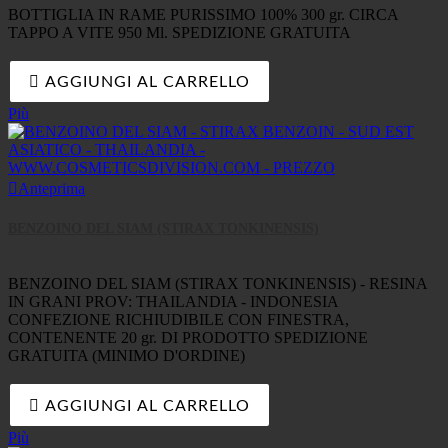
BOTTIGLIA IN RAME PURISSIMO 100% 300 gr. CIRCA
TAPPO A VITE 950 Ml. SPEDIZIONE GRATUITA

AGGIUNGI AL CARRELLO
Più

Anteprima
BENZOINO DEL SIAM (STIRAX TONKINENSIS)
BENZOINO DEL SIAM (STIRAX TONKINENSIS) - RESINA
IN GRANI PROV: THAILANDIA - INDONESIA
CONFEZIONE RICHIUDIBILE CON FINESTRA,
CONTENENTE 20 gr. DI PRODOTTO SPEDIZIONE
GRATUITA (MINIMO D'ORDINE)

AGGIUNGI AL CARRELLO
Più