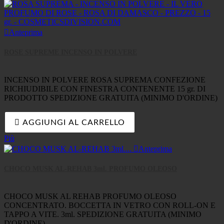

Anteprima
ROSE SUPREME INCENSO IN POLVERE
INCENSO IN POLVERE ROSA SUPREMA CONFEZIONE
RICHIUDIBILE CON FINESTRA CONTENENTE 15 gr. DI
PRODOTTO SPEDIZIONE GRATUITA (MINIMO D'ORDINE)

AGGIUNGI AL CARRELLO
Più

Anteprima
CHOCO MUSK AL-REHAB 3ml. PROFUMO OLEOSO
CHOCO MUSK AL REHAB PROFUMO OLEOSO
CONCENTRATO. BOCCETTA IN VETRO CON ROLL-ON E
TAPPO A VITE. 3ml. SPEDIZIONE GRATUITA (MINIMO
D'ORDINE)