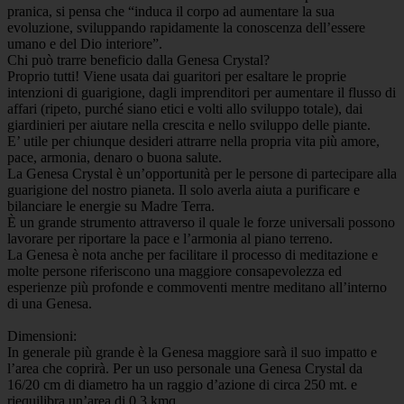
pranica, si pensa che “induca il corpo ad aumentare la sua
evoluzione, sviluppando rapidamente la conoscenza dell’essere
umano e del Dio interiore”.
Chi può trarre beneficio dalla Genesa Crystal?
Proprio tutti! Viene usata dai guaritori per esaltare le proprie
intenzioni di guarigione, dagli imprenditori per aumentare il flusso di
affari (ripeto, purché siano etici e volti allo sviluppo totale), dai
giardinieri per aiutare nella crescita e nello sviluppo delle piante.
E’ utile per chiunque desideri attrarre nella propria vita più amore,
pace, armonia, denaro o buona salute.
La Genesa Crystal è un’opportunità per le persone di partecipare alla
guarigione del nostro pianeta. Il solo averla aiuta a purificare e
bilanciare le energie su Madre Terra.
È un grande strumento attraverso il quale le forze universali possono
lavorare per riportare la pace e l’armonia al piano terreno.
La Genesa è nota anche per facilitare il processo di meditazione e
molte persone riferiscono una maggiore consapevolezza ed
esperienze più profonde e commoventi mentre meditano all’interno
di una Genesa.
Dimensioni:
In generale più grande è la Genesa maggiore sarà il suo impatto e
l’area che coprirà. Per un uso personale una Genesa Crystal da
16/20 cm di diametro ha un raggio d’azione di circa 250 mt. e
riequilibra un’area di 0,3 kmq.