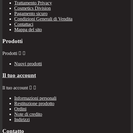
Trattamento Privacy
Cosmetics Division
Pagamento sicuro
Condizioni Generali di Vendita
Contattaci
Mappa del sito
Prodotti
Prodotti


Nuovi prodotti
Il tuo account
Il tuo account


Informazioni personali
Restituzione prodotto
Ordini
Note di credito
Indirizzi
Contatto