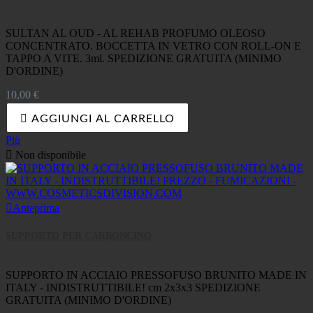
SULTAN AL OUD - AL REHAB PROFUMO OLEOSO
CONCENTRATO. BOCCETTA IN VETRO CON ROLL-ON E
TAPPO A VITE. 3ml. SPEDIZIONE GRATUITA (MINIMO
D'ORDINE)
Prezzo
10,00 €

AGGIUNGI AL CARRELLO
Più

Non disponibile

Anteprima
SUPPORTO PER CARBONCINO
SUPPORTO IN ACCIAIO PRESSOFUSO BRUNITO MADE IN
ITALY - INDISTRUTTIBILE! cm 2x3x3 SPEDIZIONE
GRATUITA (MINIMO D'ORDINE)