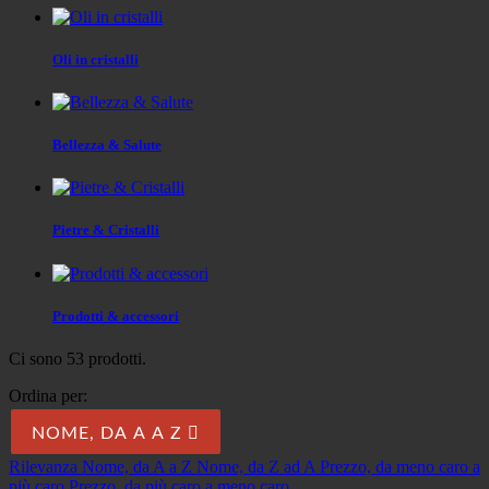
Oli in cristalli
Bellezza & Salute
Pietre & Cristalli
Prodotti & accessori
Ci sono 53 prodotti.
Ordina per:
NOME, DA A A Z

Rilevanza
Nome, da A a Z
Nome, da Z ad A
Prezzo, da meno caro a
più caro
Prezzo, da più caro a meno caro