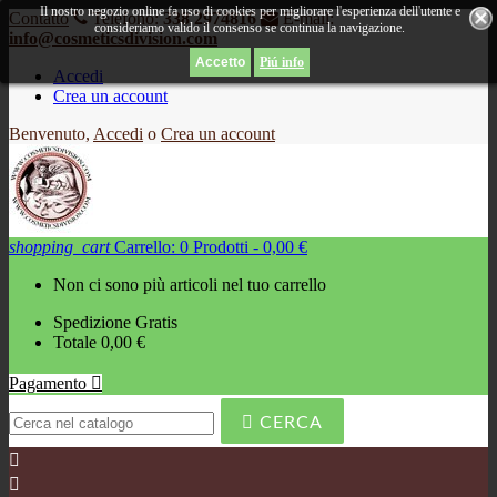
Il nostro negozio online fa uso di cookies per migliorare l'esperienza dell'utente e
Contatto
Telefono:
338 2974816
E-mail:
consideriamo valido il consenso se continua la navigazione.
info@cosmeticsdivision.com
Piú info
Accedi
Crea un account
Benvenuto,
Accedi
o
Crea un account
shopping_cart
Carrello:
0
Prodotti - 0,00 €
Non ci sono più articoli nel tuo carrello
Spedizione
Gratis
Totale
0,00 €
Pagamento


CERCA

