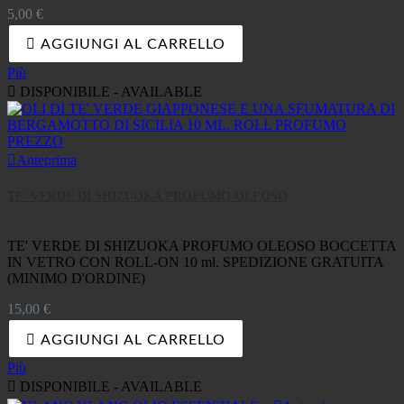
Prezzo
5,00 €

AGGIUNGI AL CARRELLO
Più

DISPONIBILE - AVAILABLE

Anteprima
TE' VERDE DI SHIZUOKA PROFUMO OLEOSO
TE' VERDE DI SHIZUOKA PROFUMO OLEOSO BOCCETTA
IN VETRO CON ROLL-ON 10 ml. SPEDIZIONE GRATUITA
(MINIMO D'ORDINE)
Prezzo
15,00 €

AGGIUNGI AL CARRELLO
Più

DISPONIBILE - AVAILABLE