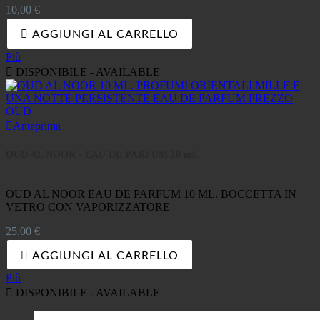
Prezzo
10,00 €

AGGIUNGI AL CARRELLO
Più

DISPONIBILE - AVAILABLE

Anteprima
OUD AL NOOR - EAU DE PARFUM 10 ml.
OUD AL NOOR EAU DE PARFUM 10 ML. BOCCETTA IN
VETRO CON VAPORIZZATORE
Prezzo
25,00 €

AGGIUNGI AL CARRELLO
Più

DISPONIBILE - AVAILABLE