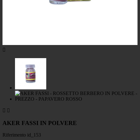



AKER FASSI IN POLVERE
Riferimento
id_153