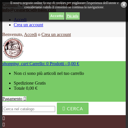
Il nostro negozio online fa uso di cookies per migliorare l'esperienza dell'utente e
Contatto
Telefono:
338 2974816
E-mail:
consideriamo valido il consenso se continua la navigazione.
info@cosmeticsdivision.com
Piú info
Accedi
Crea un account
Benvenuto,
Accedi
o
Crea un account
shopping_cart
Carrello:
0
Prodotti - 0,00 €
Non ci sono più articoli nel tuo carrello
Spedizione
Gratis
Totale
0,00 €
Pagamento


CERCA

