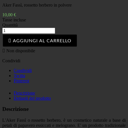
Aker Fassì, rossetto berbero in polvere
10,00 €
Tasse incluse
Quantità

AGGIUNGI AL CARRELLO

Non disponibile
Condividi
Condividi
Twitta
Pinterest
Descrizione
Dettagli del prodotto
Descrizione
L'Aker Fassì o rossetto berbero, è un cosmetico naturale a base di
petali di papavero essiccati e melograno. E' un prodotto tradizionale