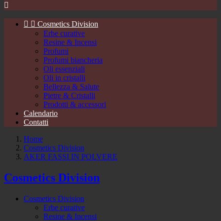



Cosmetics Division
Erbe curative
Resine & Incensi
Profumi
Profumi biancheria
Oli essenziali
Oli in cristalli
Bellezza & Salute
Pietre & Cristalli
Prodotti & accessori
Calendario
Contatti
Home
Cosmetics Division
AKER FASSI IN POLVERE
Cosmetics Division
Cosmetics Division
Erbe curative
Resine & Incensi