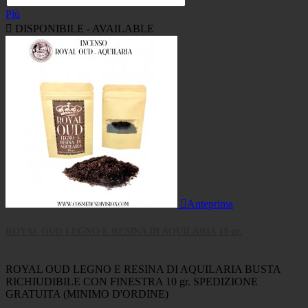
Più

DISPONIBILE - AVAILABLE

Anteprima
ROYAL OUD LEGNO E RESINA DI AQUILARIA 10 gr.
ROYAL OUD LEGNO E RESINA DI AQUILARIA BUSTA
RICHIUDIBILE CON FINESTRA 10 gr. SPEDIZIONE
GRATUITA (MINIMO D'ORDINE)