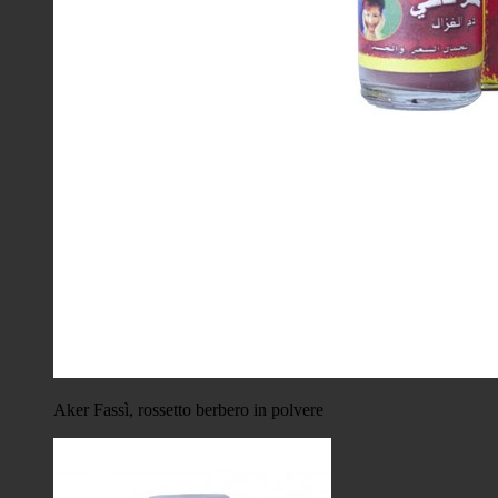
Aker Fassì, rossetto berbero in polvere