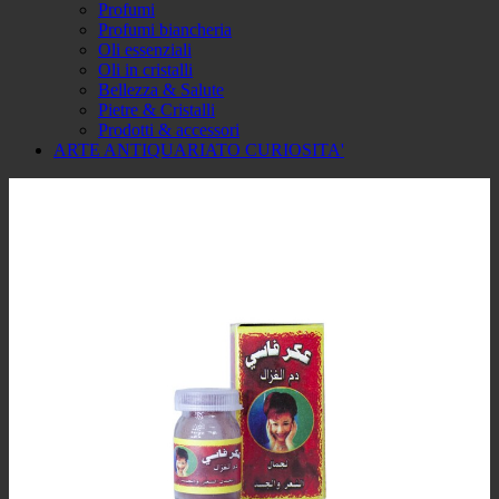
Profumi
Profumi biancheria
Oli essenziali
Oli in cristalli
Bellezza & Salute
Pietre & Cristalli
Prodotti & accessori
ARTE ANTIQUARIATO CURIOSITA'