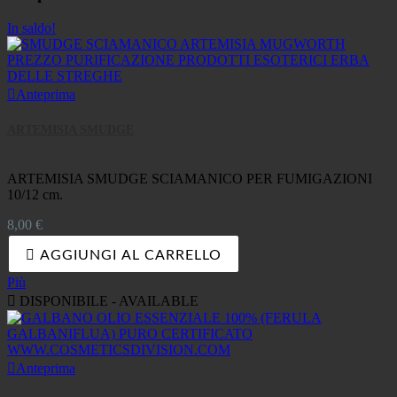
In saldo!

Anteprima
ARTEMISIA SMUDGE
ARTEMISIA SMUDGE SCIAMANICO PER FUMIGAZIONI
10/12 cm.
Prezzo
8,00 €

AGGIUNGI AL CARRELLO
Più

DISPONIBILE - AVAILABLE

Anteprima