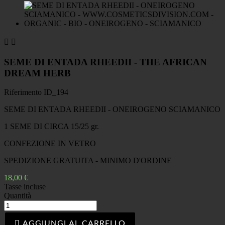


SEME DI ENTADA RHEEDII - THE AFRICAN
DREAM HERB
Riferimento
ID_194
SEME DI ENTADA RHEEDII - ONEIROGENO SCIAMANICO
1 SEME DI CIRCA 15/25 gr.
CONFEZIONE IN VETRO
SPEDIZIONE GRATUITA - MINIMO D'ORDINE
18,00 €
Tasse incluse
Quantità

AGGIUNGI AL CARRELLO