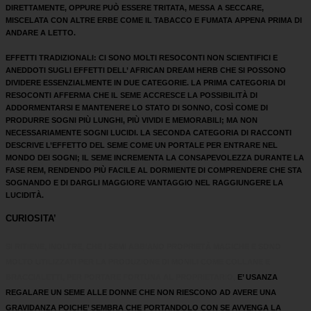
DIRETTAMENTE, OPPURE PUÒ ESSERE TRITATA, MESSA A SECCARE,
MISCELATA CON ALTRE ERBE COME IL TABACCO E FUMATA APPENA PRIMA DI
ANDARE A LETTO.
EFFETTI TRADIZIONALI: CI SONO MOLTI RESOCONTI NON SCIENTIFICI E
ANEDDOTI SUGLI EFFETTI DELL’ AFRICAN DREAM HERB CHE SI POSSONO
DIVIDERE ESSENZIALMENTE IN DUE CATEGORIE. LA PRIMA CATEGORIA DI
RESOCONTI AFFERMA CHE IL SEME ACCRESCE LA POSSIBILITÀ DI
ADDORMENTARSI E MANTENERE LO STATO DI SONNO, COSÌ COME DI
PRODURRE SOGNI PIÙ LUNGHI, PIÙ VIVIDI E MEMORABILI; MA NON
NECESSARIAMENTE SOGNI LUCIDI. LA SECONDA CATEGORIA DI RACCONTI
DESCRIVE L’EFFETTO DEL SEME COME UN PORTALE PER ENTRARE NEL
MONDO DEI SOGNI; IL SEME INCREMENTA LA CONSAPEVOLEZZA DURANTE LA
FASE REM, RENDENDO PIÙ FACILE AL DORMIENTE DI COMPRENDERE CHE STA
SOGNANDO E DI DARGLI MAGGIORE VANTAGGIO NEL RAGGIUNGERE LA
LUCIDITÀ.
CURIOSITA’
SI RITIENE, INOLTRE, CHE I SEMI ABBIANO PROPRIETÀ MAGICHE E SONO
MOLTO UTILIZZATI PER LA PRODUZIONE DI MONILI COME COLLANE E
BRACCIALETTI, PER PORTARE FORTUNA AL PROPRIETARIO,
E’ USANZA
REGALARE UN SEME ALLE DONNE CHE NON RIESCONO AD AVERE UNA
GRAVIDANZA POICHE’ SEMBRA CHE PORTANDOLO CON SE AVVENGA LA