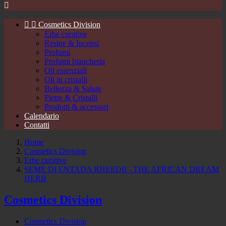



Cosmetics Division
Erbe curative
Resine & Incensi
Profumi
Profumi biancheria
Oli essenziali
Oli in cristalli
Bellezza & Salute
Pietre & Cristalli
Prodotti & accessori
Calendario
Contatti
Home
Cosmetics Division
Erbe curative
SEME DI ENTADA RHEEDII - THE AFRICAN DREAM
HERB
Cosmetics Division
Cosmetics Division