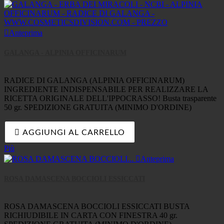

Anteprima
GALANGA - ALPINIA OFFICINARUM
RADICE DI GALANGA (ALPINIA OFFICINARUM)
INGREDIENTE INDISPENSABILE PER REALIZZARE LA
RICETTA ORIGINALE DELL'IPPOCRASSO! Busta trasparente
50 gr. SPEDIZIONE GRATUITA (MINIMO D'ORDINE)

AGGIUNGI AL CARRELLO
Più

Anteprima
ROSA DAMASCENA BOCCIOLI ESSICCATI
ROSA DAMASCENA BOCCIOLI ESSICCATI BUSTA
RICHIUDIBILE IN CARTA CON FINESTRA 40 gr.