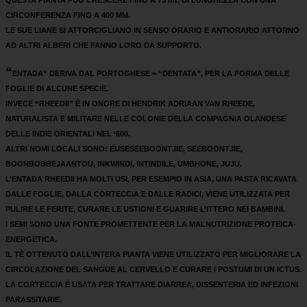
CIRCONFERENZA FINO A 400 MM.
LE SUE LIANE SI ATTORCIGLIANO IN SENSO ORARIO E ANTIORARIO ATTORNO
AD ALTRI ALBERI CHE FANNO LORO DA SUPPORTO.
“
ENTADA” DERIVA DAL PORTOGHESE = “DENTATA”, PER LA FORMA DELLE
FOGLIE DI ALCUNE SPECIE.
INVECE “RHEEDII” È IN ONORE DI HENDRIK ADRIAAN VAN RHEEDE,
NATURALISTA E MILITARE NELLE COLONIE DELLA COMPAGNIA OLANDESE
DELLE INDIE ORIENTALI NEL ‘600.
ALTRI NOMI LOCALI SONO: EUSESEEBOONTJIE, SEEBOONTJIE,
BOONBOBBEJAANTOU, INKWINDI, INTINDILE, UMBHONE, JUJU.
L’ENTADA RHEEDII HA MOLTI USI, PER ESEMPIO IN ASIA, UNA PASTA RICAVATA
DALLE FOGLIE, DALLA CORTECCIA E DALLE RADICI, VIENE UTILIZZATA PER
PULIRE LE FERITE, CURARE LE USTIONI E GUARIRE L’ITTERO NEI BAMBINI.
I SEMI SONO UNA FONTE PROMETTENTE PER LA MALNUTRIZIONE PROTEICA-
ENERGETICA.
IL TÈ OTTENUTO DALL’INTERA PIANTA VIENE UTILIZZATO PER MIGLIORARE LA
CIRCOLAZIONE DEL SANGUE AL CERVELLO E CURARE I POSTUMI DI UN ICTUS.
LA CORTECCIA È USATA PER TRATTARE DIARREA, DISSENTERIA ED INFEZIONI
PARASSITARIE.