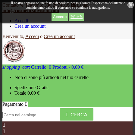
Il nostro negozio online fa uso di cookies per migliorare l'esperienza dell'utente e
Contatto
Telefono:
338 2974816
E-mail:
consideriamo valido il consenso se continua la navigazione.
info@cosmeticsdivision.com
Piú info
Accedi
Crea un account
Benvenuto,
Accedi
o
Crea un account
shopping_cart
Carrello:
0
Prodotti - 0,00 €
Non ci sono più articoli nel tuo carrello
Spedizione
Gratis
Totale
0,00 €
Pagamento


CERCA

