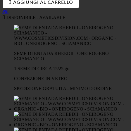

AGGIUNGI AL CARRELLO
Più

DISPONIBILE - AVAILABLE
SEME DI ENTADA RHEEDII - ONEIROGENO
SCIAMANICO
1 SEME DI CIRCA 15/25 gr.
CONFEZIONE IN VETRO
SPEDIZIONE GRATUITA - MINIMO D'ORDINE