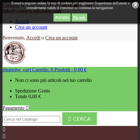
Il nostro negozio online fa uso di cookies per migliorare l'esperienza dell'utente e
Contatto
Telefono:
338 2974816
E-mail:
consideriamo valido il consenso se continua la navigazione.
info@cosmeticsdivision.com
Piú info
Accedi
Crea un account
Benvenuto,
Accedi
o
Crea un account
shopping_cart
Carrello:
0
Prodotti - 0,00 €
Non ci sono più articoli nel tuo carrello
Spedizione
Gratis
Totale
0,00 €
Pagamento


CERCA

