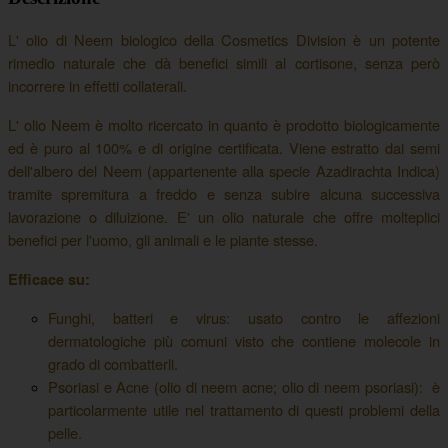
L' olio di Neem biologico della Cosmetics Division è un potente
rimedio naturale che dà benefici simili al cortisone, senza però
incorrere in effetti collaterali.
L' olio Neem è molto ricercato in quanto è prodotto biologicamente
ed è puro al 100% e di origine certificata. Viene estratto dai semi
dell'albero del Neem (appartenente alla specie Azadirachta Indica)
tramite spremitura a freddo e senza subire alcuna successiva
lavorazione o diluizione. E' un olio naturale che offre molteplici
benefici per l'uomo, gli animali e le piante stesse.
Efficace su:
Funghi, batteri e virus
: usato contro le affezioni
dermatologiche più comuni visto che contiene molecole in
grado di combatterli.
Psoriasi e Acne (olio di neem acne; olio di neem psoriasi)
: è
particolarmente utile nel trattamento di questi problemi della
pelle.