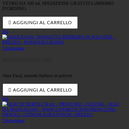
VETRO DA 100 ml. SPEDIZIONE GRATUITA (MINIMO
D'ORDINE)

AGGIUNGI AL CARRELLO
Più

Anteprima
AKER FASSI IN POLVERE
Aker Fassì, rossetto berbero in polvere

AGGIUNGI AL CARRELLO
Più

Anteprima