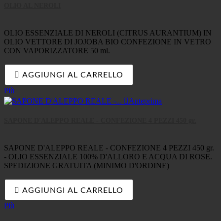
OLIO AL NEROLI
OLIO ESSENZIALE DI NEROLI (CITRUS AURANTIUM) IN
OLIO VETTORE DI JOJOBA BIO CONFEZIONE IN VETRO
CON VAPORIZZATORE 50 ml.

AGGIUNGI AL CARRELLO
Più

Anteprima
SAPONE D'ALEPPO REALE - CONFEZIONE 4 PEZZI 450 gr.
SAPONE D'ALEPPO REALE - CONFEZIONE 4 PEZZI 450 gr.
- OLIO ESSENZIALE 100% D'ALLORO E ACQUA DI ROSE.
SPEDIZIONE GRATUITA (MINIMO D'ORDINE)

AGGIUNGI AL CARRELLO
Più