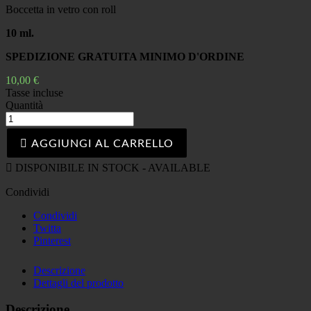
Boccetta in vetro con roll
10 ml.
SPEDIZIONE GRATUITA MINIMO D'ORDINE
10,00 €
Tasse incluse
Quantità

AGGIUNGI AL CARRELLO

DISPONIBILE IN STOCK - AVAILABLE
Condividi
Condividi
Twitta
Pinterest
Descrizione
Dettagli del prodotto
Descrizione