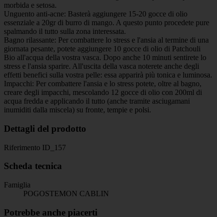
morbida e setosa.
Unguento anti-acne: Basterà aggiungere 15-20 gocce di olio
essenziale a 20gr di burro di mango. A questo punto procedete pure
spalmando il tutto sulla zona interessata.
Bagno rilassante: Per combattere lo stress e l'ansia al termine di una
giornata pesante, potete aggiungere 10 gocce di olio di Patchouli
Bio all'acqua della vostra vasca. Dopo anche 10 minuti sentirete lo
stress e l'ansia sparire. All'uscita della vasca noterete anche degli
effetti benefici sulla vostra pelle: essa apparirà più tonica e luminosa.
Impacchi: Per combattere l'ansia e lo stress potete, oltre al bagno,
creare degli impacchi, mescolando 12 gocce di olio con 200ml di
acqua fredda e applicando il tutto (anche tramite asciugamani
inumiditi dalla miscela) su fronte, tempie e polsi.
Dettagli del prodotto
Riferimento
ID_157
Scheda tecnica
Famiglia
POGOSTEMON CABLIN
Potrebbe anche piacerti