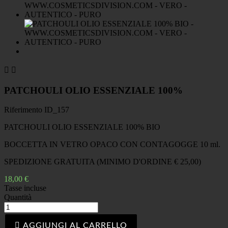


PATCHOULI OLIO ESSENZIALE 100%
Riferimento
ID_157
PATCHOULI OLIO ESSENZIALE 100% BIO
BOCCETTA IN VETRO OPACO CON CONTAGOGGE 10 ml.
SPEDIZIONE GRATUITA (MINIMO D'ORDINE € 25,00)
18,00 €
Tasse incluse
Quantità

AGGIUNGI AL CARRELLO