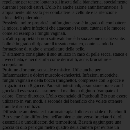
repellente per tenere lontano gli insetti dalla biancheria, specialmente
durante i periodi estivi. L'olio ha anche azione antinfiammatoria: è
ampiamente utilizzato per combattere la cellulite e la ritenzione
idrica dell'epidermide.
Possiede inoltre proprietà antifungine: esso è in grado di combattere
la micosi e altre infezioni che attaccano i tessuti cutanei e le mucose,
come ad esempio i funghi vaginali.
Un'altra proprietà da non sottovalutare è la sua azione cicatrizzante:
l'olio è in grado di riparare il tessuto cutaneo, contrastando la
formazione di rughe e smagliature della pelle.
E' altamente consigliato il suo utilizzo in caso di pelle secca, stanca e
invecchiata, e nei disturbi come dermatiti, acne, bruciature e
screpolature.
Profumo d'oriente, sensuale e mistico. Utile anche per:
Infiammazioni e dolori muscolo-scheletrici. Infezioni micotiche,
funghi vaginali e della bocca (mughetto), compresse con 5 gocce e
irrigazioni con 8 gocce. Parassiti intestinali, assunzione orale con 1
goccia di essenza da assumere al mattino a digiuno. Vampate di
calore. Come diuretico. L'olio essenziale di Patchouli Bio può essere
utilizzato in vari modi, a seconda del beneficio che volete ottenere
tramite il suo utilizzo.
Diffusione ambientale: In aromaterapia l'olio essenziale di Patchouli
Bio viene fatto diffondere nell'ambiente attraverso bruciatori di olii
essenziali o umidificatori dei termosifoni. Basterà aggiungere una
goccia di olio per ogni metro quadro della camera per evitare un