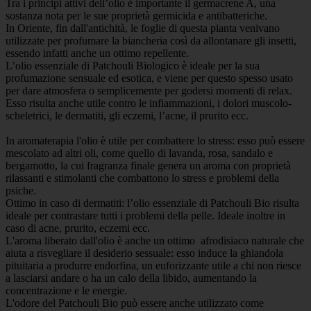
Tra i principi attivi dell’olio è importante il germacrene A, una
sostanza nota per le sue proprietà germicida e antibatteriche.
In Oriente, fin dall'antichità, le foglie di questa pianta venivano
utilizzate per profumare la biancheria così da allontanare gli insetti,
essendo infatti anche un ottimo repellente.
L’olio essenziale di Patchouli Biologico è ideale per la sua
profumazione sensuale ed esotica, e viene per questo spesso usato
per dare atmosfera o semplicemente per godersi momenti di relax.
Esso risulta anche utile contro le infiammazioni, i dolori muscolo-
scheletrici, le dermatiti, gli eczemi, l’acne, il prurito ecc.
In aromaterapia l'olio è utile per combattere lo stress: esso può essere
mescolato ad altri oli, come quello di lavanda, rosa, sandalo e
bergamotto, la cui fragranza finale genera un aroma con proprietà
rilassanti e stimolanti che combattono lo stress e problemi della
psiche.
Ottimo in caso di dermatiti: l’olio essenziale di Patchouli Bio risulta
ideale per contrastare tutti i problemi della pelle. Ideale inoltre in
caso di acne, prurito, eczemi ecc.
L'aroma liberato dall'olio è anche un ottimo afrodisiaco naturale che
aiuta a risvegliare il desiderio sessuale: esso induce la ghiandola
pituitaria a produrre endorfina, un euforizzante utile a chi non riesce
a lasciarsi andare o ha un calo della libido, aumentando la
concentrazione e le energie.
L'odore del Patchouli Bio può essere anche utilizzato come