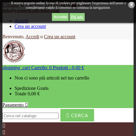
Il nostro negozio online fa uso di cookies per migliorare l'esperienza dell'utente e
Contatto
Telefono:
338 2974816
E-mail:
consideriamo valido il consenso se continua la navigazione.
info@cosmeticsdivision.com
Piú info
Accedi
Crea un account
Benvenuto,
Accedi
o
Crea un account
shopping_cart
Carrello:
0
Prodotti - 0,00 €
Non ci sono più articoli nel tuo carrello
Spedizione
Gratis
Totale
0,00 €
Pagamento


CERCA

