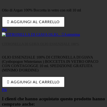
Olio di Argan 100% Boccetta in vetro con roll 10 ml

AGGIUNGI AL CARRELLO
Più

Anteprima
CITRONELLA DI GIAVA OLIO ESSENZIALE 100%
OLIO ESSENZIALE 100% DI CITRONELLA DI GIAVA
(Cynbopogon Winterianus ) BOCCETTA IN VETRO OPACO
CON CONTAGOGGE 10 ml. SPEDIZIONE GRATUITA
(MINIMO D'ORDINE)

AGGIUNGI AL CARRELLO
Più
I clienti che hanno acquistato questo prodotto hanno
comprato anche: