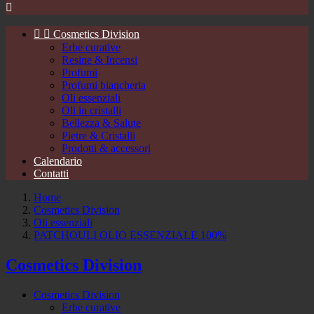



Cosmetics Division
Erbe curative
Resine & Incensi
Profumi
Profumi biancheria
Oli essenziali
Oli in cristalli
Bellezza & Salute
Pietre & Cristalli
Prodotti & accessori
Calendario
Contatti
Home
Cosmetics Division
Oli essenziali
PATCHOULI OLIO ESSENZIALE 100%
Cosmetics Division
Cosmetics Division
Erbe curative