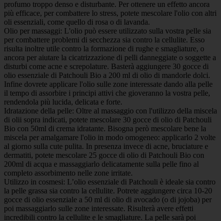
profumo troppo denso e disturbante. Per ottenere un effetto ancora
più efficace, per combattere lo stress, potete mescolare l'olio con altri
oli essenziali, come quello di rosa o di lavanda.
Olio per massaggi: L'olio può essere utilizzato sulla vostra pelle sia
per combattere problemi di secchezza sia contro la cellulite. Esso
risulta inoltre utile contro la formazione di rughe e smagliature, o
ancora per aiutare la cicatrizzazione di pelli danneggiate o soggette a
disturbi come acne e screpolature. Basterà aggiungere 30 gocce di
olio essenziale di Patchouli Bio a 200 ml di olio di mandorle dolci.
Infine dovrete applicare l'olio sulle zone interessate dando alla pelle
il tempo di assorbire i principi attivi che gioveranno la vostra pelle,
rendendola più lucida, delicata e forte.
Idratazione della pelle: Oltre al massaggio con l'utilizzo della miscela
di olii sopra indicati, potete mescolare 30 gocce di olio di Patchouli
Bio con 50ml di crema idratante. Bisogna però mescolare bene la
miscela per amalgamare l'olio in modo omogeneo: applicarlo 2 volte
al giorno sulla cute pulita. In presenza invece di acne, bruciature e
dermatiti, potete mescolare 25 gocce di olio di Patchouli Bio con
200ml di acqua e massaggiarlo delicatamente sulla pelle fino al
completo assorbimento nelle zone irritate.
Utilizzo in cosmesi: L’olio essenziale di Patchouli è ideale sia contro
la pelle grassa sia contro la cellulite. Potrete aggiungere circa 10-20
gocce di olio essenziale a 50 ml di olio di avocado (o di jojoba) per
poi massaggiarlo sulle zone interessate. Risulterà avere effetti
incredibili contro la cellulite e le smagliature. La pelle sarà poi